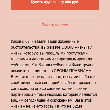
Купить аудиокнигу 890 руб.
Задать вопрос
ые в честь каждого из арканов, погрузят вас в 
Каковы бы ни были ваши жизненные
ие о гранях позитивных и негативных вибраций
обстоятельства, вы живете СВОЮ жизнь. Ту
жизнь, которую вы прошлыми поступками,
ют на жизнь человека и проявляют себя не толь
мыслями и действиями запрограммировали
ниях окружающего мира. Эта книга поможет вам
себе сами. Как бы вам сейчас ни было трудно,
уют те или иные энергии арканов на вашу жизн
помните, вы живете по СВОИМ ПРАВИЛАМ!
Вам никто их не навязывал, вы сами выбрали
, пропитано их вибрациями. Здесь и сейчас арк
свой жизненный сценарий и заблаговременно
ловливают наше поведение и отношение друг к 
согласовали его со своими кармическими
партнерами – теми людьми, которые являются
вашим сегодняшним окружением. Вы в этой
жизни – не чей-то гость. Никто не будет